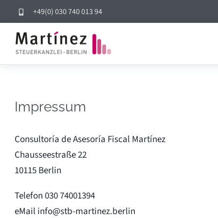
Skip
+49(0) 030 740 013 94
to
content
Impressum
Consultoría de Asesoría Fiscal Martínez
Chausseestraße 22
10115 Berlin
Telefon 030 74001394
eMail info@stb-martinez.berlin