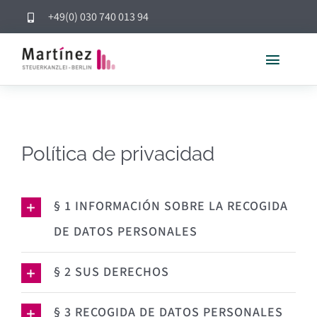
Skip
+49(0) 030 740 013 94
to
content
Toggle
Naviga
INICIO
Política de privacidad
PERFIL
§ 1 INFORMACIÓN SOBRE LA RECOGIDA
SERVICIOS
DE DATOS PERSONALES
Cooperación
§ 2 SUS DERECHOS
CONTACTO
§ 3 RECOGIDA DE DATOS PERSONALES